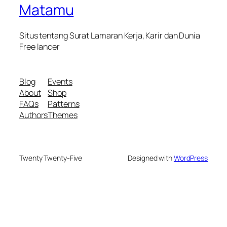
Matamu
Situs tentang Surat Lamaran Kerja, Karir dan Dunia
Free lancer
Blog
Events
About
Shop
FAQs
Patterns
Authors
Themes
Twenty Twenty-Five
Designed with
WordPress