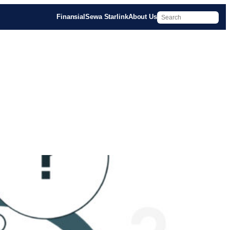
Finansial
Sewa Starlink
About Us