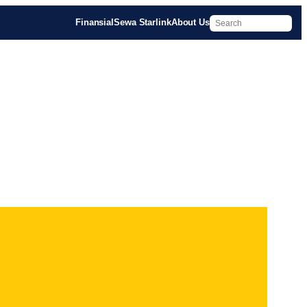
Finansial
Sewa Starlink
About Us