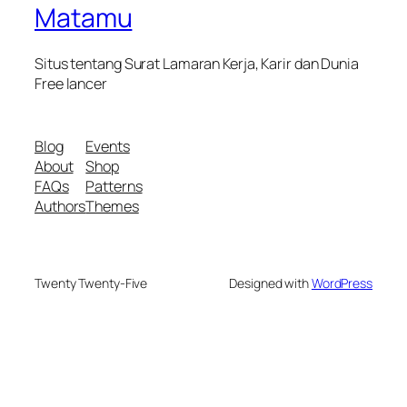
Matamu
Situs tentang Surat Lamaran Kerja, Karir dan Dunia
Free lancer
Blog
Events
About
Shop
FAQs
Patterns
Authors
Themes
Twenty Twenty-Five
Designed with
WordPress