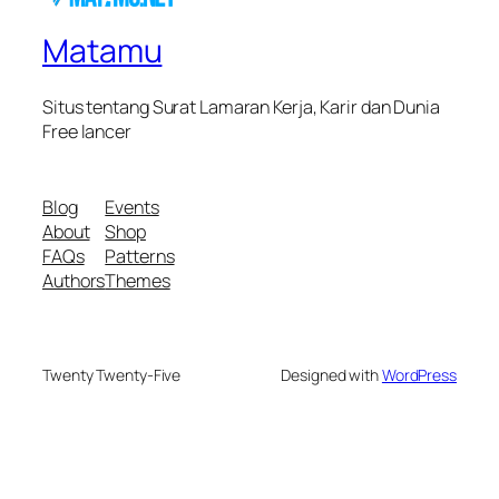
Matamu
Situs tentang Surat Lamaran Kerja, Karir dan Dunia
Free lancer
Blog
Events
About
Shop
FAQs
Patterns
Authors
Themes
Twenty Twenty-Five
Designed with
WordPress