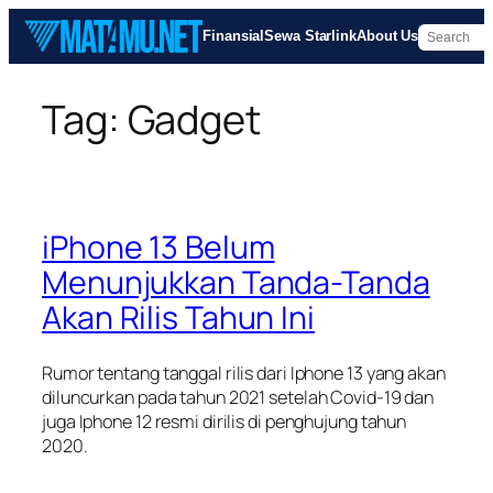
Skip
Finansial
Sewa Starlink
About Us
to
content
Tag:
Gadget
iPhone 13 Belum
Menunjukkan Tanda-Tanda
Akan Rilis Tahun Ini
Rumor tentang tanggal rilis dari Iphone 13 yang akan
diluncurkan pada tahun 2021 setelah Covid-19 dan
juga Iphone 12 resmi dirilis di penghujung tahun
2020.