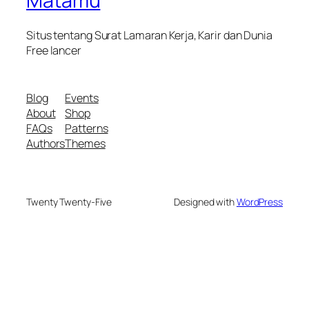
Matamu
Situs tentang Surat Lamaran Kerja, Karir dan Dunia
Free lancer
Blog
Events
About
Shop
FAQs
Patterns
Authors
Themes
Twenty Twenty-Five
Designed with
WordPress