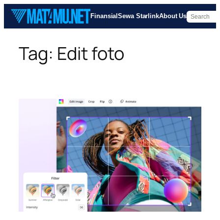
Skip
Finansial
Sewa Starlink
About Us
to
content
Tag:
Edit foto