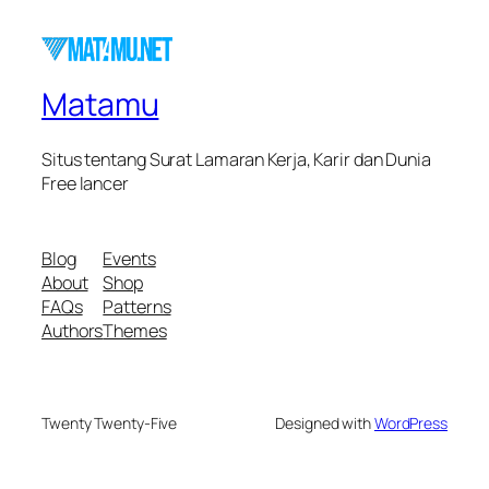
Matamu
Situs tentang Surat Lamaran Kerja, Karir dan Dunia
Free lancer
Blog
Events
About
Shop
FAQs
Patterns
Authors
Themes
Twenty Twenty-Five
Designed with
WordPress