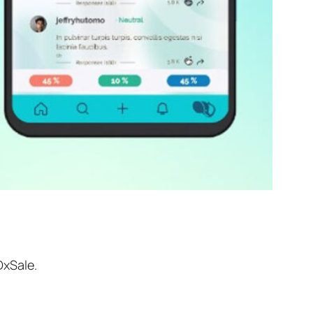
DxSale.