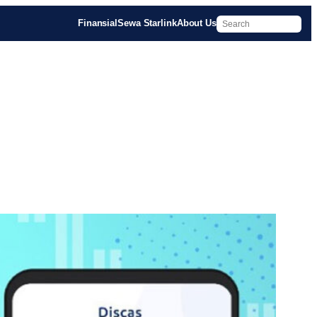
Finansial
Sewa Starlink
About Us