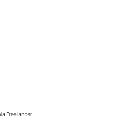
ia Free lancer