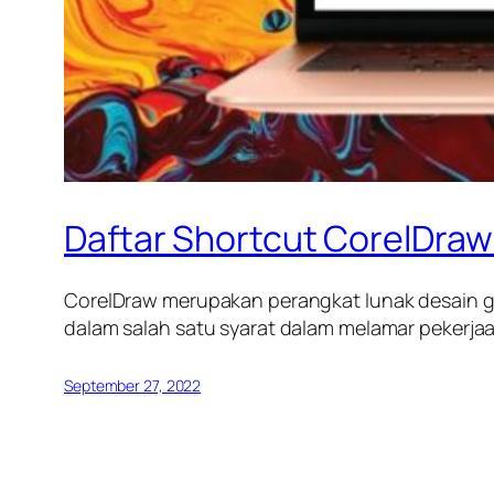
Daftar Shortcut CorelDraw
CorelDraw merupakan perangkat lunak desain gr
dalam salah satu syarat dalam melamar pekerjaa
September 27, 2022