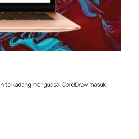
hkan terkadang menguasai CorelDraw masuk