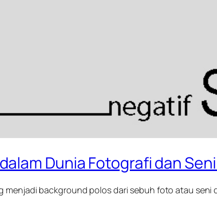
alam Dunia Fotografi dan Seni
 menjadi background polos dari sebuh foto atau seni du