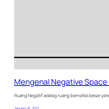
Mengenal Negative Space d
Ruang Negatif adalag ruang bernafas besar yang
January 16, 2021