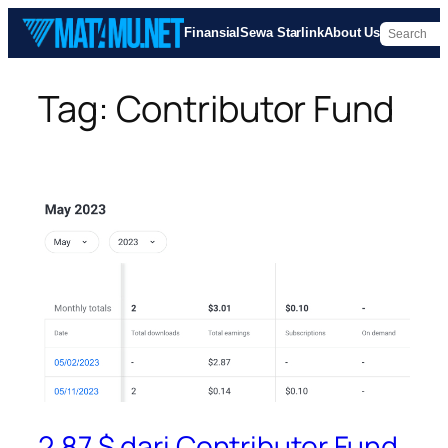
Skip
Finansial
Sewa Starlink
About Us
to
content
Tag:
Contributor Fund
2.87 $ dari Contributor Fund