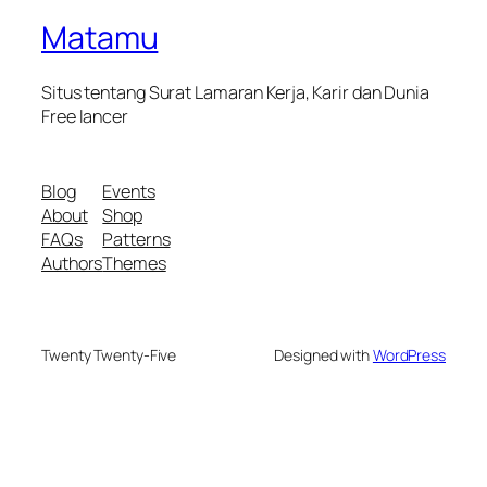
Matamu
Situs tentang Surat Lamaran Kerja, Karir dan Dunia
Free lancer
Blog
Events
About
Shop
FAQs
Patterns
Authors
Themes
Twenty Twenty-Five
Designed with
WordPress