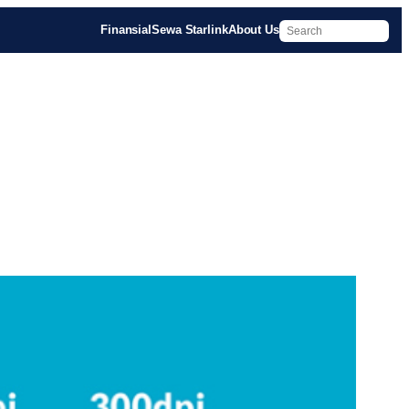
Finansial
Sewa Starlink
About Us