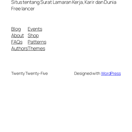
Situs tentang Surat Lamaran Kerja, Karir dan Dunia
Free lancer
Blog
Events
About
Shop
FAQs
Patterns
Authors
Themes
Twenty Twenty-Five
Designed with
WordPress