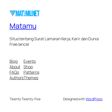
Matamu
Situs tentang Surat Lamaran Kerja, Karir dan Dunia
Free lancer
Blog
Events
About
Shop
FAQs
Patterns
Authors
Themes
Twenty Twenty-Five
Designed with
WordPress