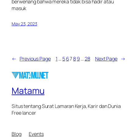
berwenang bahwa mereka tidak bisa hadir atau
masuk
May 23, 2023
←
Previous Page
1
…
5
6
7
8
9
…
28
Next Page
→
Matamu
Situs tentang Surat Lamaran Kerja, Karir dan Dunia
Free lancer
Blog
Events