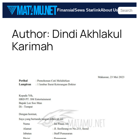
Skip
Finansial
Sewa Starlink
About Us
to
content
Author:
Dindi Akhlakul
Karimah